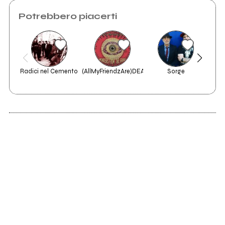
Potrebbero piacerti
Radici nel Cemento
(AllMyFriendzAre)DEAD
Sorge
Lit
2013
Davide Vs Golia
(L'album)