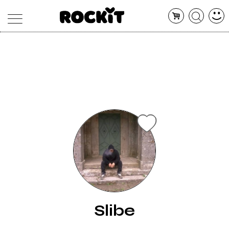
MAGAZINE
DATABASE
ARTICOLI
CONCERTI
ARTISTI
SHOP
RADIO
Slibe