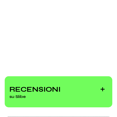
Ancora nessun utente amministra questa pagina,
puoi farlo tu.
Richiedi la gestione
2013
2013
Tracce recuperate
Kick Boxing Mixtape
Slibe
RECENSIONI
su Slibe