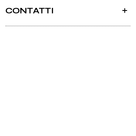
CONTATTI
Sol21.it
2020
2018
Scrivi all'utente che amministra la pagina.
Siamo davvero liberi?
Quando i serpenti erano
buoni
Invia messaggio