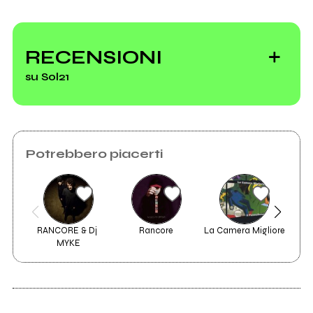
RECENSIONI
su Sol21
Potrebbero piacerti
RANCORE & Dj 
Rancore
La Camera Migliore
3
MYKE
2020
2017
Siamo davvero
Quando i serpenti
liberi?
erano buoni