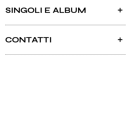
SINGOLI E ALBUM
CONTATTI
Scrivi all'utente che amministra la pagina.
2012
Meloria
Invia messaggio