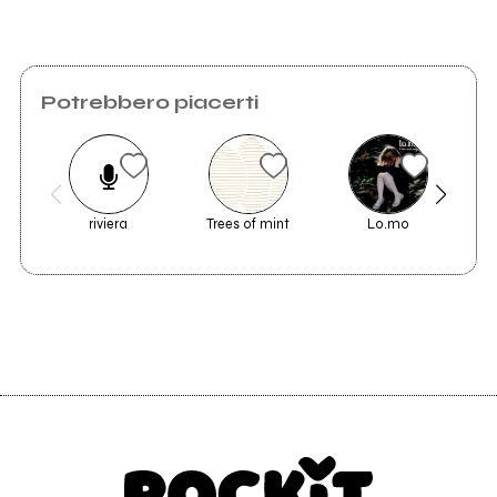
Potrebbero piacerti
riviera
Trees of mint
Lo.mo
T
ge