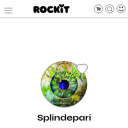
MAGAZINE
DATABASE
ARTICOLI
CONCERTI
ARTISTI
SHOP
RADIO
Splindepari