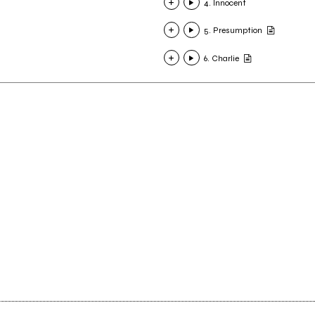
4. Innocent
5. Presumption
6. Charlie