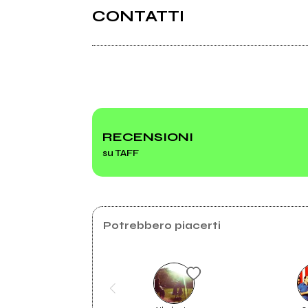
CONTATTI
2023
2023
GUILT
Demo
Facebook
Instagram
Spotify
RECENSIONI
su TAFF
Distance
Potrebbero piacerti