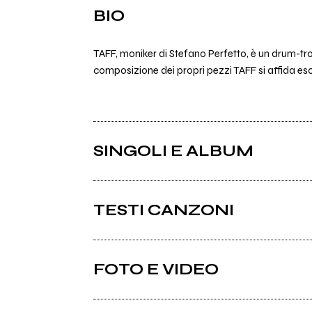
BIO
TAFF, moniker di Stefano Perfetto, è un drum-tro
composizione dei propri pezzi TAFF si affida esc
SINGOLI E ALBUM
TESTI CANZONI
Ci sono 7 testi di canzoni di TAFF.
FOTO E VIDEO