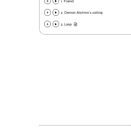
1. Friend
2. Demon Alichino's calling
3. Loop