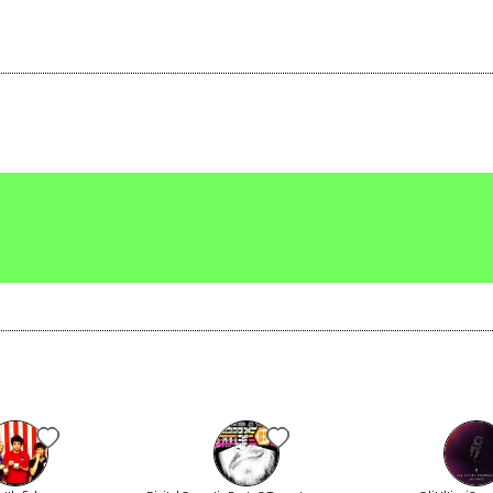
2021
n Alichino's calling
Beat -Pocalypse
Scrivi all'utente che amministra la pagina.
About me
Invia messaggio