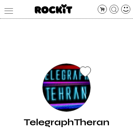
MAGAZINE
DATABASE
ARTICOLI
CONCERTI
ARTISTI
SHOP
RADIO
TelegraphTheran