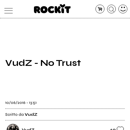
MAGAZINE
DATABASE
ARTICOLI
CONCERTI
ARTISTI
SHOP
VudZ - No Trust
RADIO
10/06/2016 - 13:51
Scritto da
VudZ
40
VudZ