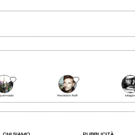
Ancora nessun utente amministra questa pagina, puoi farlo tu.
Richiedi la gestione
rquemada
Porcelain Raft
Magpi
CHI SIAMO
PUBBLICITÀ