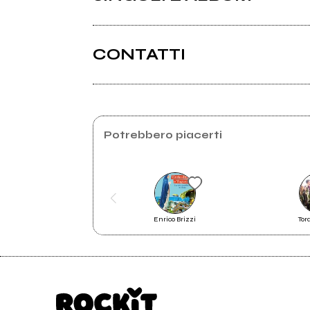
CONTATTI
Potrebbero piacerti
2013
Ventre
Enrico Brizzi
To