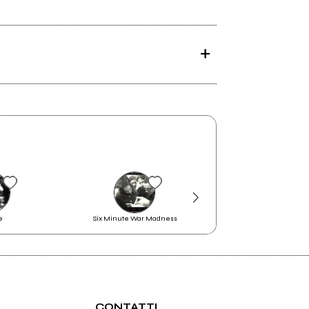
e
Six Minute War Madness
LELAND DID IT
CONTATTI