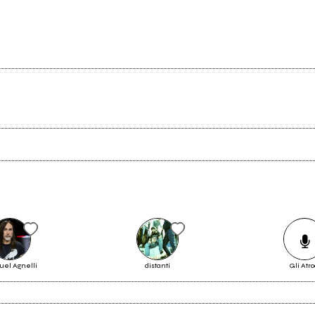
Scrivi all'utente che amministra la pagina.
Invia messaggio
el Agnelli
distanti
Gli Atro