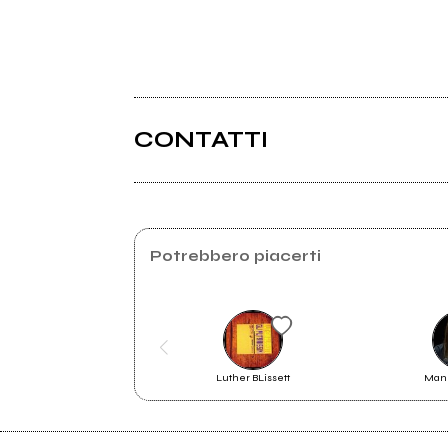
CONTATTI
Potrebbero piacerti
Luther BLissett
Manu