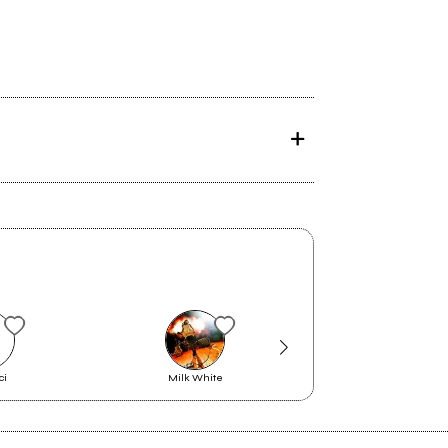
ci
Milk White
Zabrisky