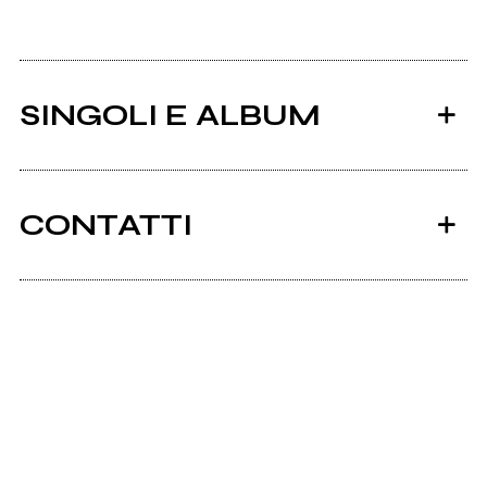
SINGOLI E ALBUM
CONTATTI
Ancora nessun utente amministra questa pagina,
puoi farlo tu.
2011
Richiedi la gestione
Kublai