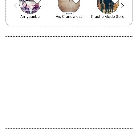
Amycanbe
His Clancyness
Plastic Made Sofa
2010
Kublai