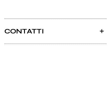
CONTATTI
Ancora nessun utente amministra questa pagina,
puoi farlo tu.
Richiedi la gestione