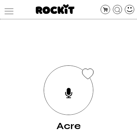
MAGAZINE
DATABASE
ARTICOLI
CONCERTI
ARTISTI
SHOP
RADIO
Acre