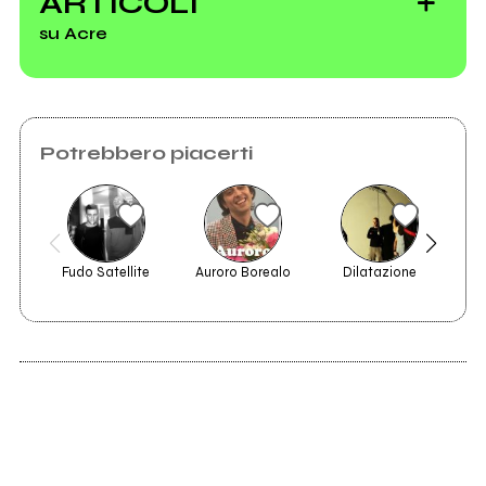
ARTICOLI
su Acre
Potrebbero piacerti
Le date del
Nosilenz Rock
Festival
Fudo Satellite
Auroro Borealo
Dilatazione
The
I finalisti Nosilenz
Rock Festival