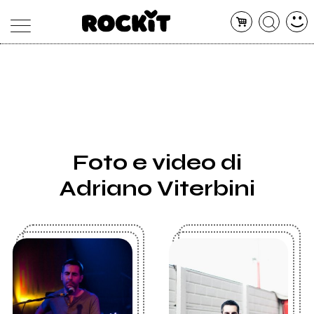
MAGAZINE
DATABASE
ARTICOLI
CONCERTI
ARTISTI
SHOP
Foto e video di
RADIO
Adriano Viterbini