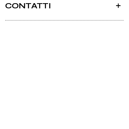
CONTATTI
Afkrecords.com
Ancora nessun utente amministra questa pagina,
puoi farlo tu.
Richiedi la gestione