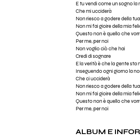
E tu vendi come un sogno la 
Che mi ucciderà
Non riesco a godere della tua
Non mi fai gioire della mia feli
Questo non è quello che vorr
Per me, per noi
Non voglio ciò che hai
Credi di sognare
E la verità è che la gente sta
Inseguendo ogni giorno la no
Che ci ucciderà
Non riesco a godere della tua
Non mi fai gioire della mia feli
Questo non è quello che vorr
Per me, per noi
ALBUM E INFO