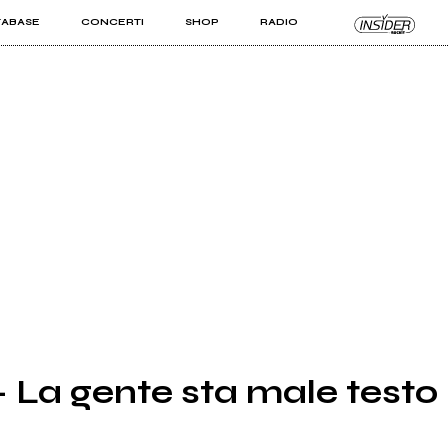
TABASE
CONCERTI
SHOP
RADIO
KIT PRO
ISTI
VIZI
- La gente sta male testo 