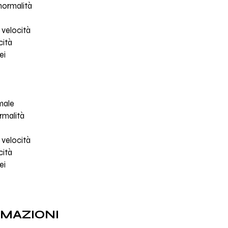
normalità
 velocità
cità
ei
 male
rmalità
 velocità
cità
ei
RMAZIONI