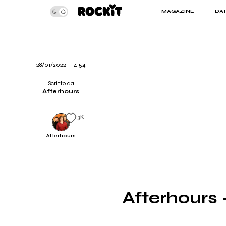
MAGAZINE
DA
INSIDER
ROC
ARTICOLI
ART
RECENSIONI
SER
VIDEO
28/01/2022 - 14:54
Scritto da
Afterhours
3K
Afterhours
Afterhours 