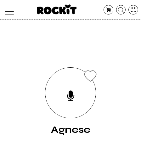
MAGAZINE
DATABASE
ARTICOLI
CONCERTI
ARTISTI
SHOP
RADIO
Agnese