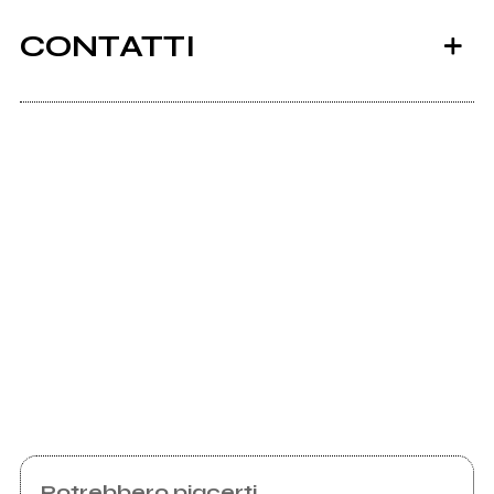
CONTATTI
Ancora nessun utente amministra questa pagina,
puoi farlo tu.
2014
Richiedi la gestione
Rockit Vol. 62
(compilation)
Potrebbero piacerti