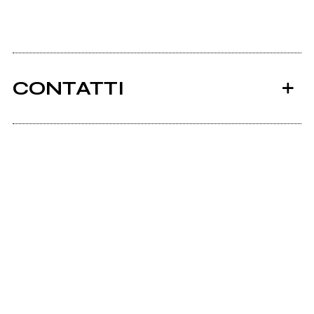
CONTATTI
Ancora nessun utente amministra questa pagina,
puoi farlo tu.
Richiedi la gestione