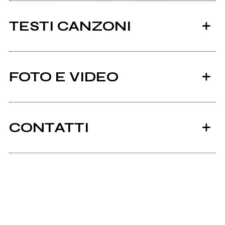
TESTI CANZONI
Ci sono 5 testi di canzoni di alessandra chiarello.
FOTO E VIDEO
Tutti i testi
2020
I was waiting for you
CONTATTI
Alessandrachiarello.com
Instagram
Alessandra
Chiarello qtet live
Youtube