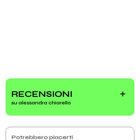
Facebook
Scrivi all'utente che amministra la pagina.
Invia messaggio
RECENSIONI
su alessandra chiarello
Potrebbero piacerti