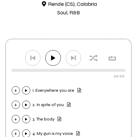
Rende (CS), Calabria
Soul, R&B
00:00
1. Everywhere you are
2. In spite of you
3. The body
4. My gun is my voice