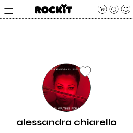
MAGAZINE
DATABASE
ARTICOLI
CONCERTI
ARTISTI
SHOP
RADIO
alessandra chiarello