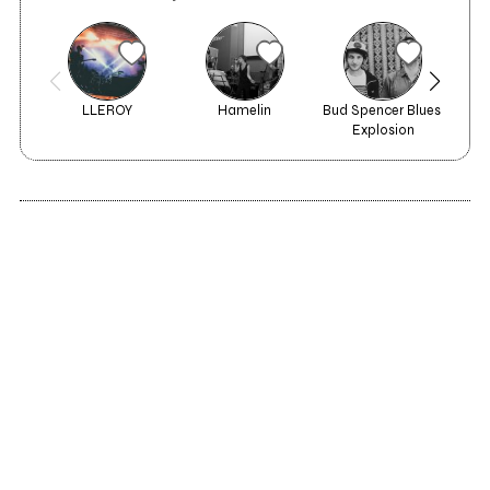
LLEROY
Hamelin
Bud Spencer Blues 
Th
Explosion
2020
I was waiting for you