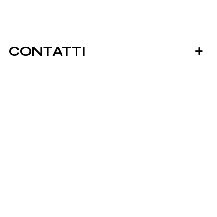
CONTATTI
Ancora nessun utente amministra questa pagina,
puoi farlo tu.
Richiedi la gestione