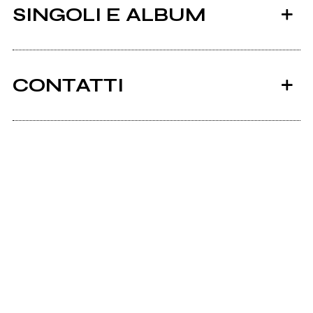
SINGOLI E ALBUM
CONTATTI
Alessandrorosace.flazio.com
2018
Scrivi all'utente che amministra la pagina.
EGO
Invia messaggio