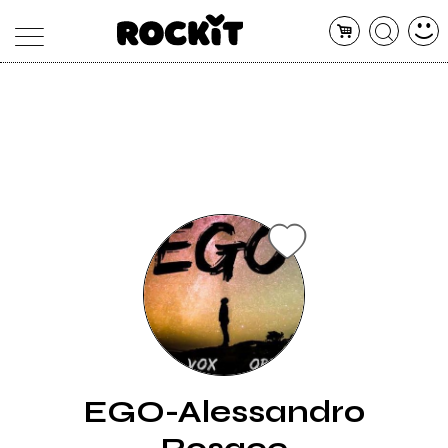
MAGAZINE
DATABASE
ARTICOLI
CONCERTI
ARTISTI
SHOP
RADIO
EGO-Alessandro