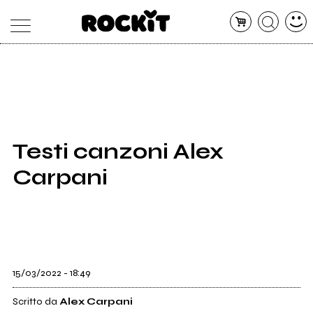
MAGAZINE
DATABASE
ARTICOLI
CONCERTI
ARTISTI
SHOP
Testi canzoni Alex
RADIO
Carpani
15/03/2022 - 18:49
Scritto da
Alex Carpani