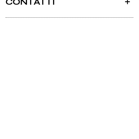
CONTATTI
Scrivi all'utente che amministra la pagina.
Invia messaggio