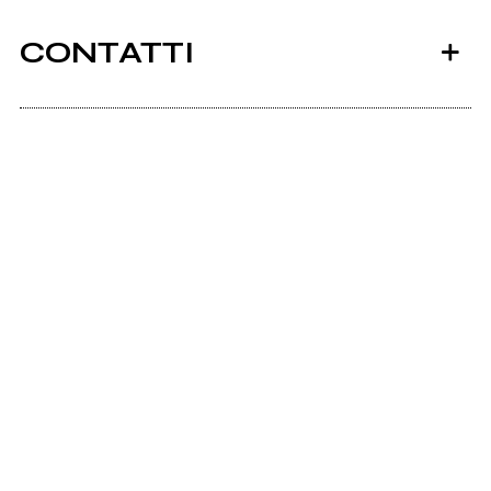
CONTATTI
Alkatraz.it
Ancora nessun utente amministra questa pagina,
puoi farlo tu.
Richiedi la gestione