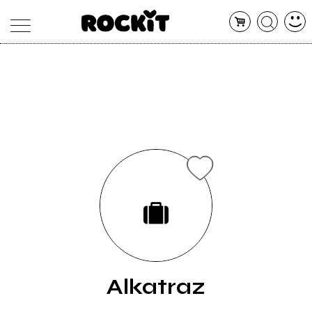
MAGAZINE
DATABASE
ARTICOLI
CONCERTI
ARTISTI
SHOP
RADIO
Alkatraz