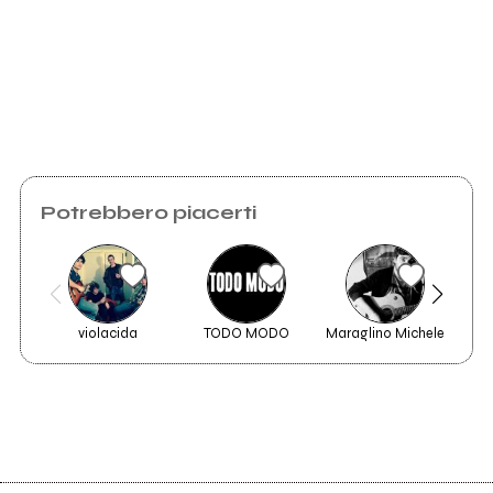
Invia messaggio
Potrebbero piacerti
Logo
violacida
TODO MODO
Maraglino Michele
On