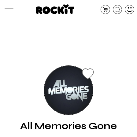
MAGAZINE
DATABASE
ARTICOLI
CONCERTI
ARTISTI
SHOP
RADIO
All Memories Gone