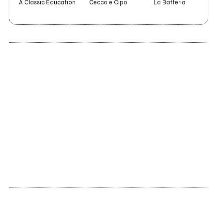
A Classic Education
Cecco e Cipo
La Batteria
N
2003
Confine libertà