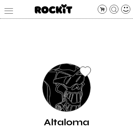
MAGAZINE
DATABASE
ARTICOLI
CONCERTI
ARTISTI
SHOP
RADIO
Altaloma