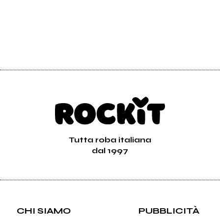
2007
2007
Madame X
Jaka
Supersex Deluxe
Mettiamo A Fuoco
Vai alla discografia
Tutta roba italiana
dal 1997
CHI SIAMO
PUBBLICITÀ