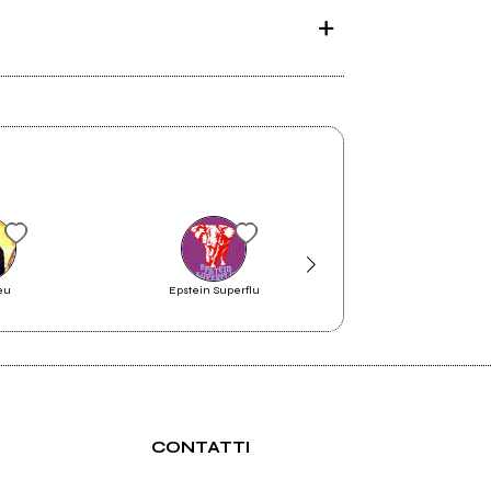
eu
Epstein Superflu
Gato de Marmo
CONTATTI