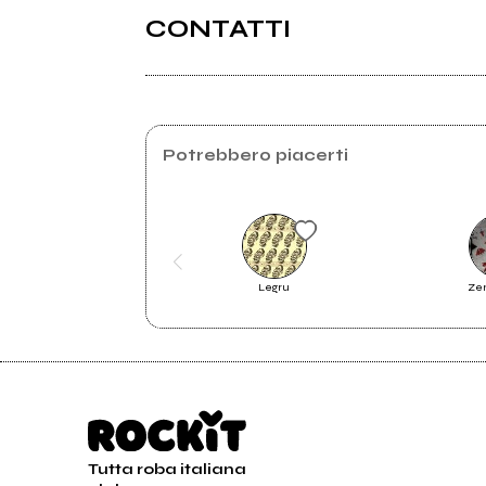
CONTATTI
Lepers.it
Potrebbero piacerti
2008
200
Altierjinga Lepers/Bread Pitt -
Grea
Chewing Tobacco/Summer is B
Legru
Ze
Tutta roba italiana