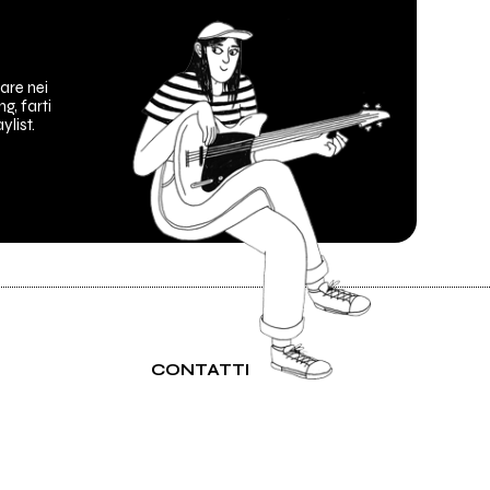
are nei
ng, farti
ylist.
CONTATTI