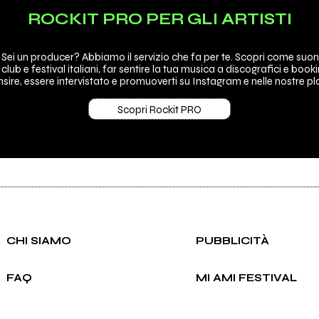
ROCKIT PRO PER GLI ARTISTI
 Sei un producer? Abbiamo il servizio che fa per te. Scopri come suon
 club e festival italiani, far sentire la tua musica a discografici e booki
sire, essere intervistato e promuoverti su Instagram e nelle nostre pla
Scopri Rockit PRO
CHI SIAMO
PUBBLICITÀ
FAQ
MI AMI FESTIVAL