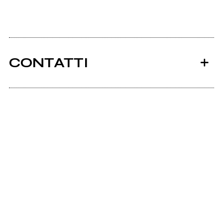
CONTATTI
Ancora nessun utente amministra questa pagina,
puoi farlo tu.
Richiedi la gestione