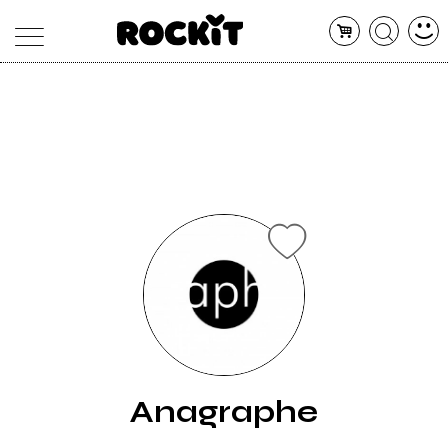
MAGAZINE
DATABASE
ARTICOLI
CONCERTI
ARTISTI
SHOP
RADIO
Anagraphe