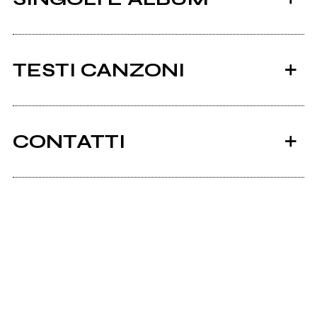
TESTI CANZONI
Ci sono 8 testi di canzoni di Anagraphe.
CONTATTI
Tutti i testi
2022
Canzoni
Scrivi all'utente che amministra la pagina.
Invia messaggio