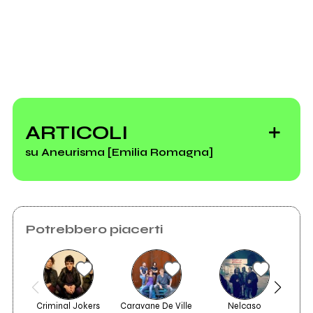
ARTICOLI
su Aneurisma [Emilia Romagna]
Potrebbero piacerti
La puntata
odierna di "Voci
dalla Cantina"...
Criminal Jokers
Caravane De Ville
Nelcaso
Love