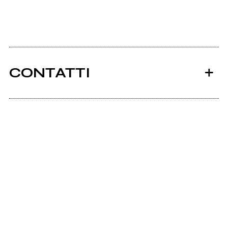
CONTATTI
Surf.to
Ancora nessun utente amministra questa pagina,
puoi farlo tu.
Richiedi la gestione