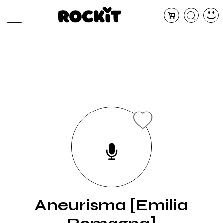
MAGAZINE
DATABASE
ARTICOLI
CONCERTI
ARTISTI
SHOP
RADIO
Aneurisma [Emilia