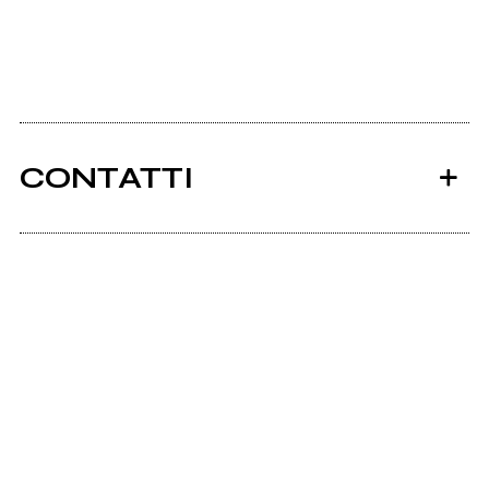
CONTATTI
Ancora nessun utente amministra questa pagina,
puoi farlo tu.
Richiedi la gestione