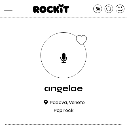
MAGAZINE
DATABASE
ARTICOLI
CONCERTI
ARTISTI
SHOP
RADIO
angelae
Padova, Veneto
Pop rock