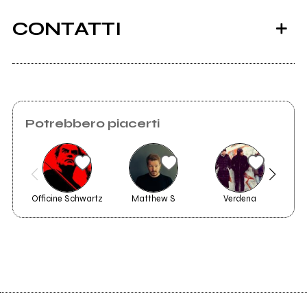
CONTATTI
Scrivi all'utente che amministra la pagina.
Potrebbero piacerti
Invia messaggio
Officine Schwartz
Matthew S
Verdena
Il Si