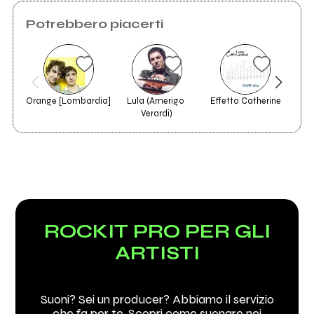
Potrebbero piacerti
Orange [Lombardia]
Lula (Amerigo 
Effetto Catherine
Ri
Verardi)
ROCKIT PRO PER GLI
ARTISTI
Suoni? Sei un producer? Abbiamo il servizio
che fa per te. Scopri come suonare nei