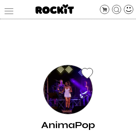
MAGAZINE
DATABASE
ARTICOLI
CONCERTI
ARTISTI
SHOP
RADIO
AnimaPop