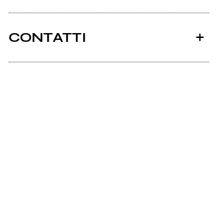
CONTATTI
Scrivi all'utente che amministra la pagina.
Animapop
Invia messaggio