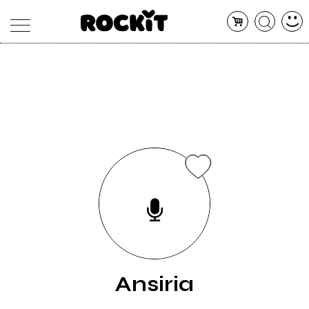
MAGAZINE
DATABASE
ARTICOLI
CONCERTI
ARTISTI
SHOP
RADIO
Ansiria