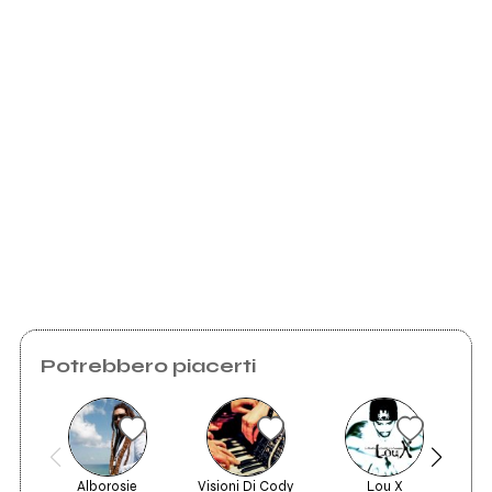
Ansiria.it
Afraka.it
Scrivi all'utente che amministra la pagina.
Invia messaggio
Potrebbero piacerti
Alborosie
Visioni Di Cody
Lou X