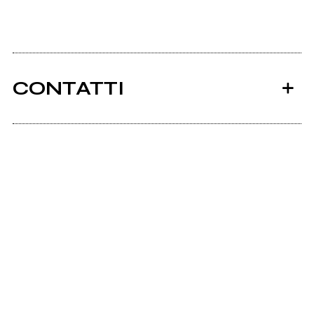
CONTATTI
Ancora nessun utente amministra questa pagina,
puoi farlo tu.
Richiedi la gestione