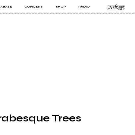
TABASE
CONCERTI
SHOP
RADIO
KIT PRO
ISTI
VIZI
Arabesque Trees