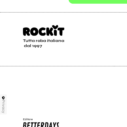
Tutta roba italiana
dal 1997
2005
The Revenge Of Useless
Things. EP
Privacy
Editore