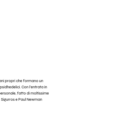
ani propri che formano un
idhedelici. Con l'entrata in
 personale, fatto di moltissime
a i Sigurros e Paul Newman