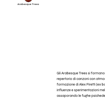
Arabesque Trees
Gli Arabesque Trees si formano
repertorio di canzoni con atmos
formazione di Alex Piretti (ex b
influenze e sperimentazioni mel
assaporando le fughe psichedel