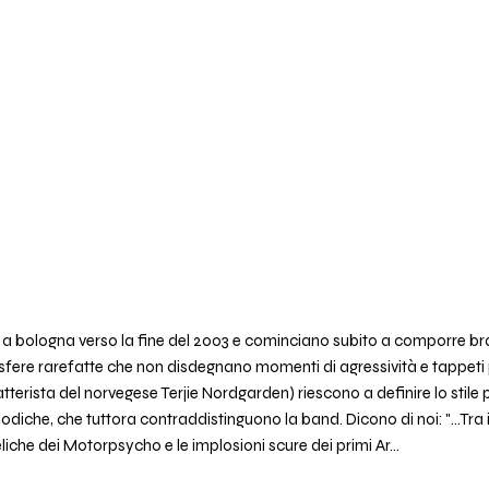
 a bologna verso la fine del 2003 e cominciano subito a comporre br
fere rarefatte che non disdegnano momenti di agressività e tappeti ps
atterista del norvegese Terjie Nordgarden) riescono a definire lo stile
odiche, che tuttora contraddistinguono la band. Dicono di noi: "...Tr
iche dei Motorpsycho e le implosioni scure dei primi Ar…