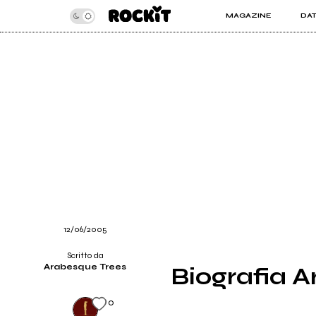
MAGAZINE
DA
INSIDER
ROC
ARTICOLI
ART
RECENSIONI
SER
VIDEO
12/06/2005
Scritto da
Arabesque Trees
Biografia 
0