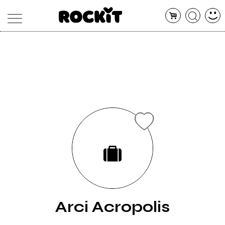
MAGAZINE
DATABASE
ARTICOLI
CONCERTI
ARTISTI
SHOP
RADIO
Arci Acropolis