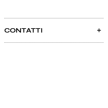
CONTATTI
Ancora nessun utente amministra questa pagina,
puoi farlo tu.
Richiedi la gestione