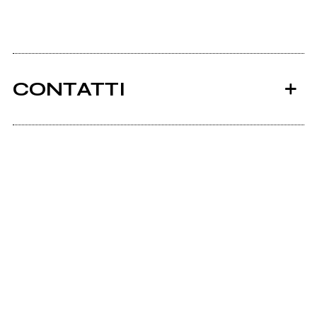
CONTATTI
Ancora nessun utente amministra questa pagina,
puoi farlo tu.
Richiedi la gestione