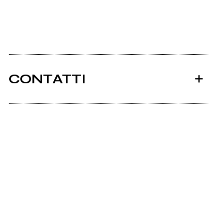
CONTATTI
Ancora nessun utente amministra questa pagina,
puoi farlo tu.
Richiedi la gestione