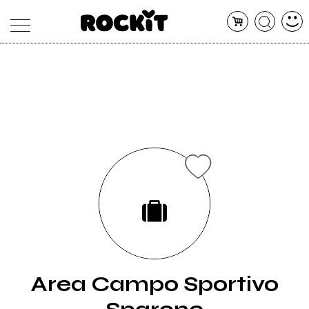
MAGAZINE
DATABASE
ARTICOLI
CONCERTI
ARTISTI
SHOP
RADIO
Area Campo Sportivo