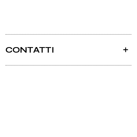
CONTATTI
Ancora nessun utente amministra questa pagina,
puoi farlo tu.
Richiedi la gestione