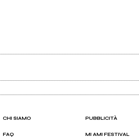
Ancora nessun utente amministra questa pagina, puoi farlo tu.
Richiedi la gestione
CHI SIAMO
PUBBLICITÀ
FAQ
MI AMI FESTIVAL