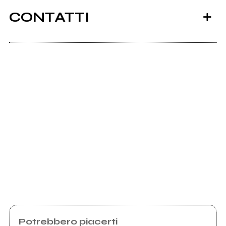
CONTATTI
Scrivi all'utente che amministra la pagina.
Invia messaggio
Potrebbero piacerti