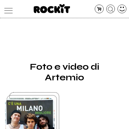
MAGAZINE
DATABASE
ARTICOLI
CONCERTI
ARTISTI
SHOP
Foto e video di
RADIO
Artemio