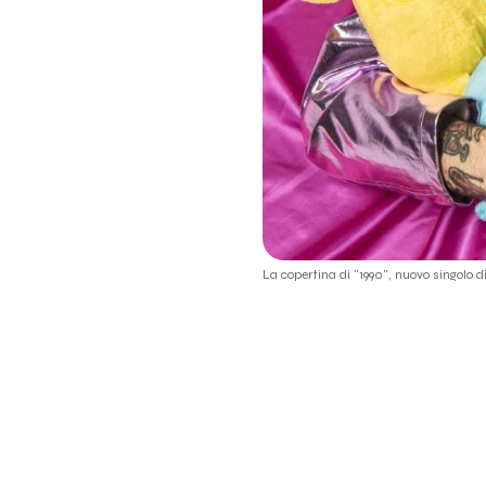
La copertina di "1990", nuovo singolo d