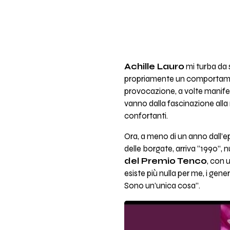
Achille Lauro
mi turba da 
propriamente un comportamenti
provocazione, a volte manifes
vanno dalla fascinazione alla 
confortanti.
Ora, a meno di un anno dall’ep
delle borgate, arriva “1990”,
del Premio Tenco
, con 
esiste più nulla per me, i ge
Sono un’unica cosa”.