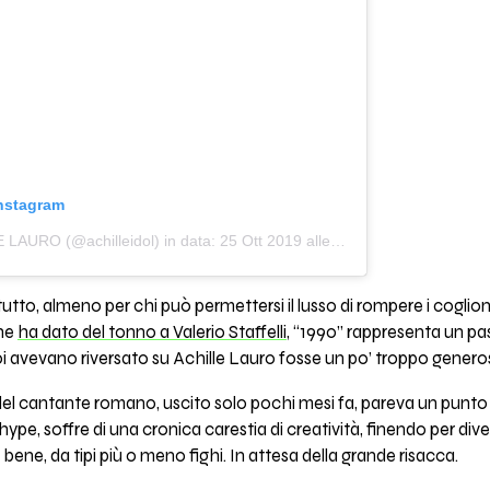
Instagram
E LAURO (@achilleidol)
in data:
25 Ott 2019 alle ore 5:44 PDT
tto, almeno per chi può permettersi il lusso di rompere i coglion
che
ha dato del tonno a Valerio Staffelli
, “1990” rappresenta un pa
noi avevano riversato su Achille Lauro fosse un po’ troppo genero
 del cantante romano, uscito solo pochi mesi fa, pareva un punto d
l’hype, soffre di una cronica carestia di creatività, finendo per div
ene, da tipi più o meno fighi. In attesa della grande risacca.