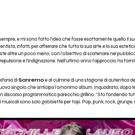
sempre, e mi sono fatto l’idea che fosse esattamente quello il su
sta, infatti, per afferrare che tutta la sua arte e la sua esteti
te altre un poco meno, con l'obiettivo di scatenare nel pubblico
repulsione e l’indignazione. Nell’ultimo anno l’approccio ha forni
ifania di
Sanremo
e al culmine di una stagione di autentica de
 nuovo singolo che anticipa l'omonimo album. Inquadrato, dopo l
un discorso programmatico parecchio grillino. “Sto fondendo tut
neri musicali sono solo gabbiette per topi. Pop, punk, rock, grun