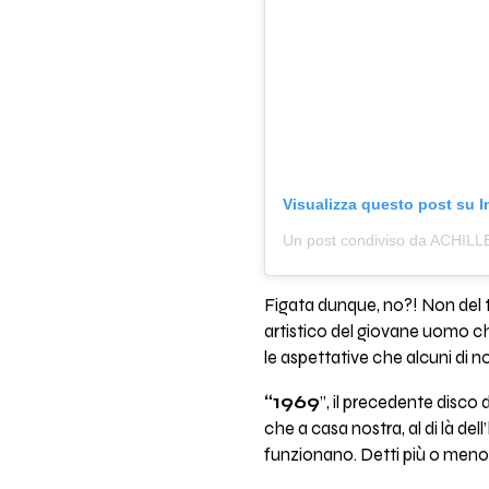
Visualizza questo post su 
Un post condiviso da ACHILL
Figata dunque, no?! Non del tu
artistico del giovane uomo 
le aspettative che alcuni di 
“1969
”, il precedente disco
che a casa nostra, al di là del
funzionano. Detti più o meno b