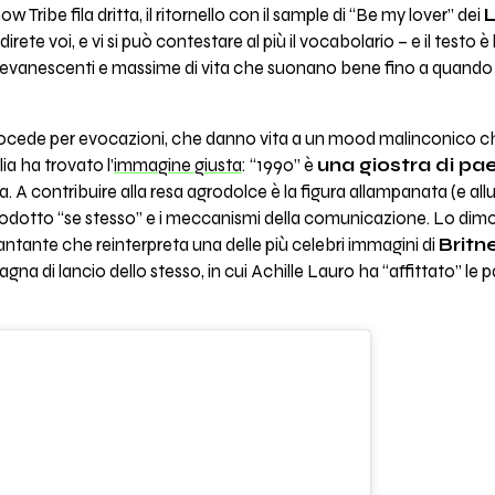
Tribe fila dritta, il ritornello con il sample di “Be my lover” dei
direte voi, e vi si può contestare al più il vocabolario – e il testo 
evanescenti e massime di vita che suonano bene fino a quando si
rocede per evocazioni, che danno vita a un mood malinconico ch
a ha trovato l’
immagine giusta
: “1990” è
una giostra di pae
na. A contribuire alla resa agrodolce è la figura allampanata (e al
dotto “se stesso” e i meccanismi della comunicazione. Lo dimost
cantante che reinterpreta una delle più celebri immagini di
Britn
a di lancio dello stesso, in cui Achille Lauro ha “affittato” le pa