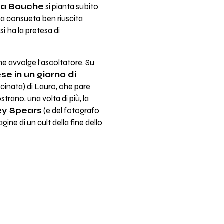
La Bouche
si pianta subito
è la consueta ben riuscita
 ha la pretesa di
e avvolge l’ascoltatore. Su
se in un giorno di
lucinata) di Lauro, che pare
rano, una volta di più, la
ey Spears
(e del fotografo
gine di un cult della fine dello