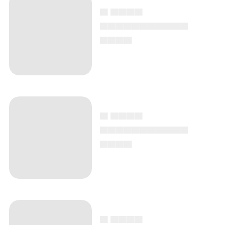
▄ ▄▄▄▄
▄▄▄▄▄▄▄▄▄▄▄
▄▄▄▄
▄ ▄▄▄▄
▄▄▄▄▄▄▄▄▄▄▄
▄▄▄▄
▄ ▄▄▄▄