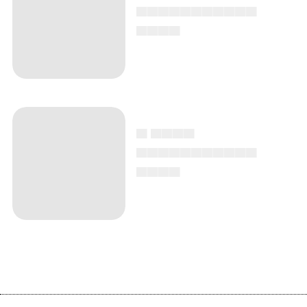
▄▄▄▄▄▄▄▄▄▄▄
▄▄▄▄
▄ ▄▄▄▄
▄▄▄▄▄▄▄▄▄▄▄
▄▄▄▄