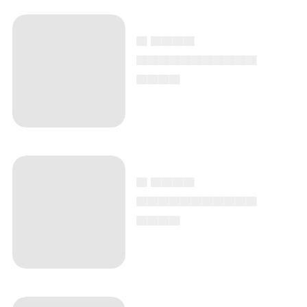
▄ ▄▄▄▄
▄▄▄▄▄▄▄▄▄▄▄
▄▄▄▄
▄ ▄▄▄▄
▄▄▄▄▄▄▄▄▄▄▄
▄▄▄▄