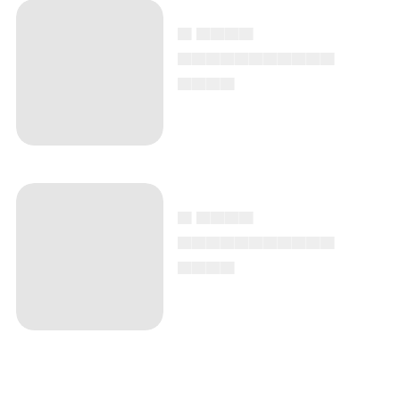
▄ ▄▄▄▄
▄▄▄▄▄▄▄▄▄▄▄
▄▄▄▄
▄ ▄▄▄▄
▄▄▄▄▄▄▄▄▄▄▄
▄▄▄▄