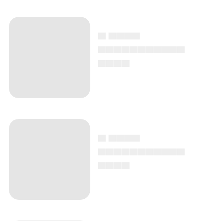
▄ ▄▄▄▄
▄▄▄▄▄▄▄▄▄▄▄
▄▄▄▄
▄ ▄▄▄▄
▄▄▄▄▄▄▄▄▄▄▄
▄▄▄▄