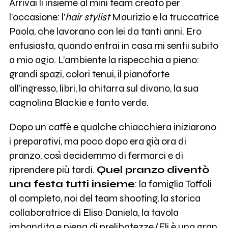
Arrivai lì insieme al mini team creato per
l’occasione: l'
hair stylist
Maurizio e la truccatrice
Paola, che lavorano con lei da tanti anni. Ero
entusiasta, quando entrai in casa mi sentii subito
a mio agio. L’ambiente la rispecchia a pieno:
grandi spazi, colori tenui, il pianoforte
all’ingresso, libri, la chitarra sul divano, la sua
cagnolina Blackie e tanto verde.
Dopo un caffè e qualche chiacchiera iniziarono
i preparativi, ma poco dopo era già ora di
pranzo, così decidemmo di fermarci e di
riprendere più tardi.
Quel pranzo diventò
una festa tutti insieme
: la famiglia Toffoli
al completo, noi del team shooting, la storica
collaboratrice di Elisa Daniela, la tavola
imbandita e piena di prelibatezze (Eli è una gran