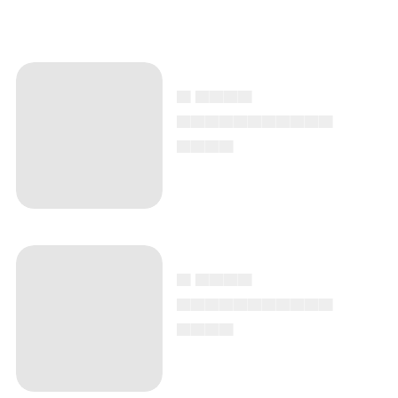
▄ ▄▄▄▄
▄▄▄▄▄▄▄▄▄▄▄
▄▄▄▄
▄ ▄▄▄▄
▄▄▄▄▄▄▄▄▄▄▄
▄▄▄▄