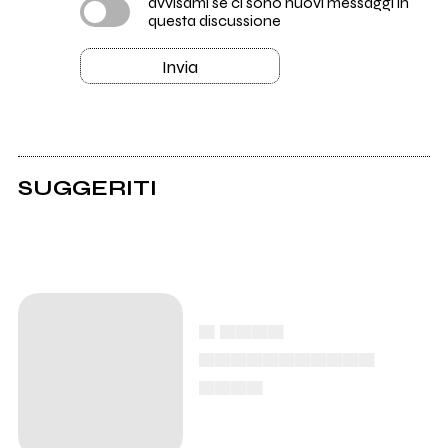
avvisami se ci sono nuovi messaggi in
questa discussione
Invia
SUGGERITI
▄ ▄▄▄▄
▄▄▄▄▄▄▄▄▄▄▄
▄▄▄▄