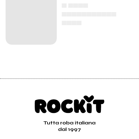
▄ ▄▄▄▄
▄▄▄▄▄▄▄▄▄▄▄
▄▄▄▄
Tutta roba italiana
dal 1997