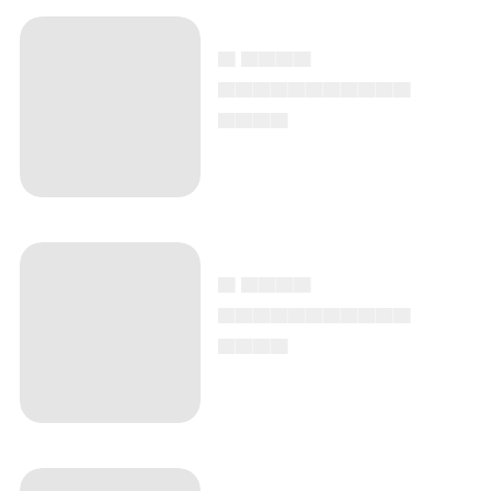
▄ ▄▄▄▄
▄▄▄▄▄▄▄▄▄▄▄
▄▄▄▄
▄ ▄▄▄▄
▄▄▄▄▄▄▄▄▄▄▄
▄▄▄▄