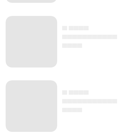
▄ ▄▄▄▄
▄▄▄▄▄▄▄▄▄▄▄
▄▄▄▄
▄ ▄▄▄▄
▄▄▄▄▄▄▄▄▄▄▄
▄▄▄▄