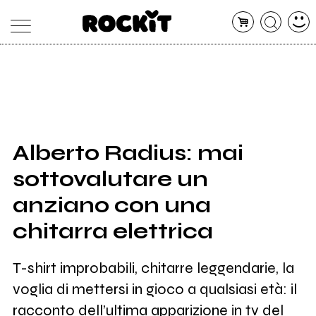
MAGAZINE
DATABASE
ARTICOLI
CONCERTI
ARTISTI
SHOP
Alberto Radius: mai
RADIO
sottovalutare un
anziano con una
chitarra elettrica
T-shirt improbabili, chitarre leggendarie, la
voglia di mettersi in gioco a qualsiasi età: il
racconto dell’ultima apparizione in tv del