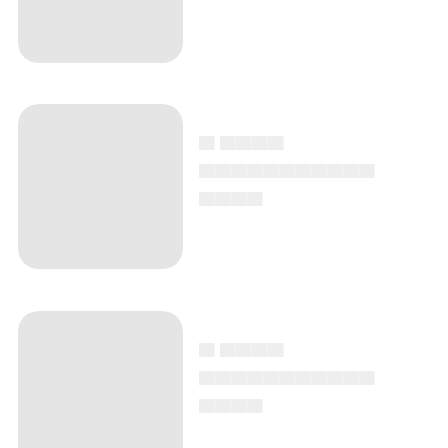
▄ ▄▄▄▄
▄▄▄▄▄▄▄▄▄▄▄
▄▄▄▄
▄ ▄▄▄▄
▄▄▄▄▄▄▄▄▄▄▄
▄▄▄▄