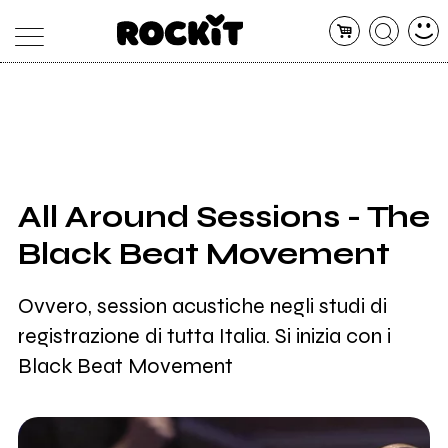
MAGAZINE
DATABASE
ARTICOLI
CONCERTI
ARTISTI
SHOP
All Around Sessions - The
RADIO
Black Beat Movement
Ovvero, session acustiche negli studi di
registrazione di tutta Italia. Si inizia con i
Black Beat Movement