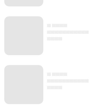
▄ ▄▄▄▄
▄▄▄▄▄▄▄▄▄▄▄
▄▄▄▄
▄ ▄▄▄▄
▄▄▄▄▄▄▄▄▄▄▄
▄▄▄▄