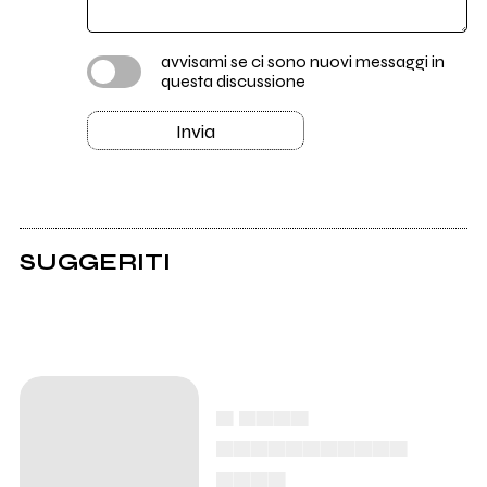
avvisami se ci sono nuovi messaggi in
questa discussione
Invia
SUGGERITI
▄ ▄▄▄▄
▄▄▄▄▄▄▄▄▄▄▄
▄▄▄▄