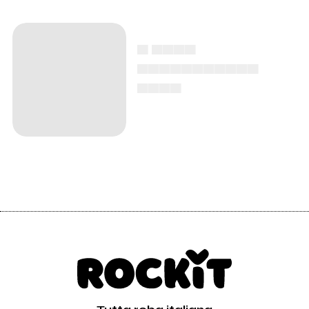
▄ ▄▄▄▄
▄▄▄▄▄▄▄▄▄▄▄
▄▄▄▄