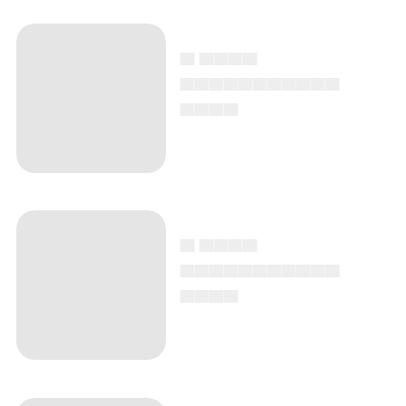
▄ ▄▄▄▄
▄▄▄▄▄▄▄▄▄▄▄
▄▄▄▄
▄ ▄▄▄▄
▄▄▄▄▄▄▄▄▄▄▄
▄▄▄▄