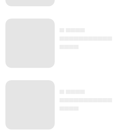
▄ ▄▄▄▄
▄▄▄▄▄▄▄▄▄▄▄
▄▄▄▄
▄ ▄▄▄▄
▄▄▄▄▄▄▄▄▄▄▄
▄▄▄▄