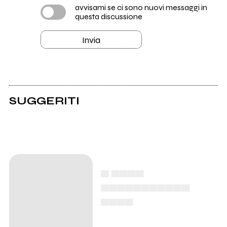
avvisami se ci sono nuovi messaggi in
questa discussione
Invia
SUGGERITI
▄ ▄▄▄▄
▄▄▄▄▄▄▄▄▄▄▄
▄▄▄▄