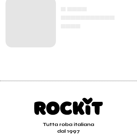
▄ ▄▄▄▄
▄▄▄▄▄▄▄▄▄▄▄
▄▄▄▄
Tutta roba italiana
dal 1997