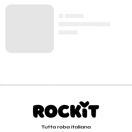
▄ ▄▄▄▄
▄▄▄▄▄▄▄▄▄▄▄
▄▄▄▄
Tutta roba italiana