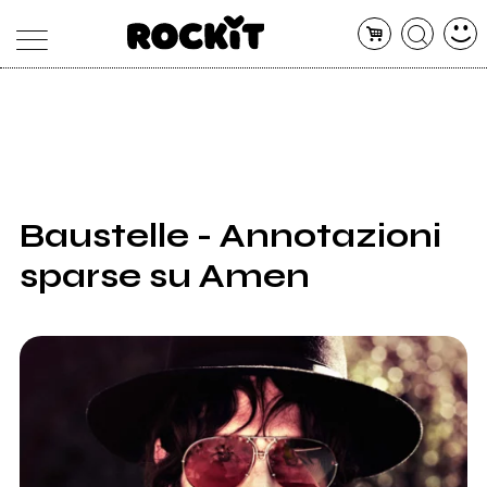
MAGAZINE
DATABASE
ARTICOLI
CONCERTI
ARTISTI
SHOP
Baustelle - Annotazioni
RADIO
sparse su Amen