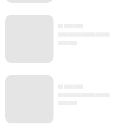
▄ ▄▄▄▄
▄▄▄▄▄▄▄▄▄▄▄
▄▄▄▄
▄ ▄▄▄▄
▄▄▄▄▄▄▄▄▄▄▄
▄▄▄▄