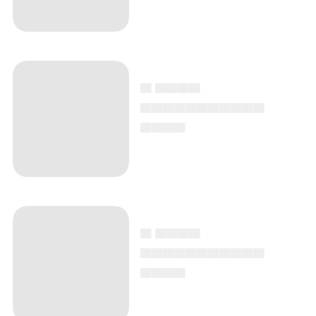
▄ ▄▄▄▄
▄▄▄▄▄▄▄▄▄▄▄
▄▄▄▄
▄ ▄▄▄▄
▄▄▄▄▄▄▄▄▄▄▄
▄▄▄▄