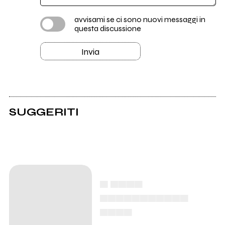
avvisami se ci sono nuovi messaggi in
questa discussione
Invia
SUGGERITI
▄ ▄▄▄▄
▄▄▄▄▄▄▄▄▄▄▄
▄▄▄▄